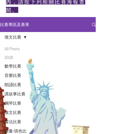
內，請按下列相關比賽海報查
閱。
比賽專區及賽果
徵文比賽
All Posts
2026
數學比賽
音樂比賽
朗誦比賽
講故事比賽
鋼琴比賽
徵文比賽
書法比賽
繪畫/填色比