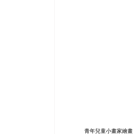
青年兒童小畫家繪畫 /