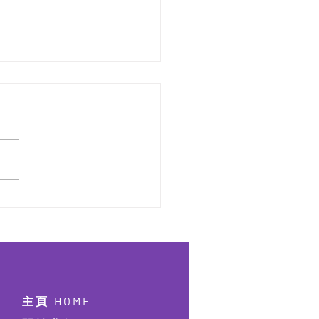
屆 激樂流行鼓大賽
26【實體比賽2026年9月9日
報名】【線上比賽2026年
月12日截止報名】
主頁 HOME