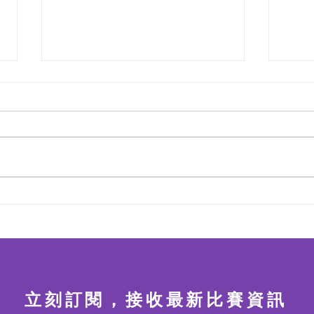
第四屆 粵港澳盃數學精英賽
第四
2026【2026年7月2日截止報
20
名】
截止
10
立刻訂閱，接收最新比賽資訊