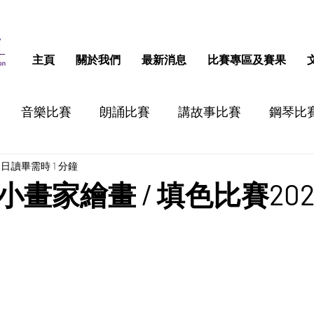
主頁
關於我們
最新消息
比賽專區及賽果
音樂比賽
朗誦比賽
講故事比賽
鋼琴比
3日
讀畢需時 1 分鐘
跳舞比賽
認字比賽
話劇比賽
STEM比
畫家繪畫 / 填色比賽202