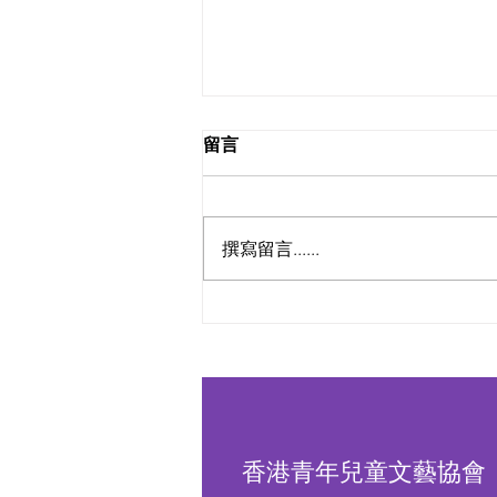
留言
撰寫留言......
香港青年兒童文藝協會 X SUP
EDUCATION 攜手合作- 國際認
證證書課程及科技系列
香港青年兒童文藝協會