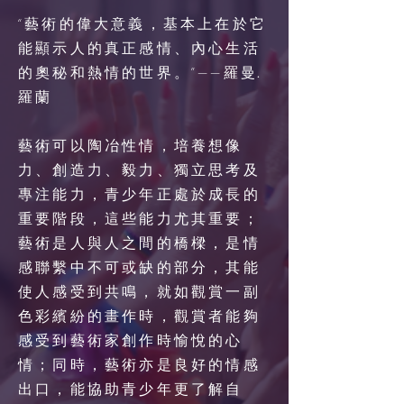
“藝術的偉大意義，基本上在於它
能顯示人的真正感情、內心生活
的奧秘和熱情的世界。”——羅曼·
羅蘭
藝術可以陶冶性情，培養想像
力、創造力、毅力、獨立思考及
專注能力，青少年正處於成長的
重要階段，這些能力尤其重要；
藝術是人與人之間的橋樑，是情
感聯繫中不可或缺的部分，其能
使人感受到共鳴，就如觀賞一副
色彩繽紛的畫作時，觀賞者能夠
感受到藝術家創作時愉悅的心
情；同時，藝術亦是良好的情感
出口，能協助青少年更了解自