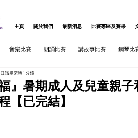
主頁
關於我們
最新消息
比賽專區及賽果
音樂比賽
朗誦比賽
講故事比賽
鋼琴比
1日
讀畢需時 1 分鐘
跳舞比賽
認字比賽
話劇比賽
STEM比
福』暑期成人及兒童親子
程【已完結】