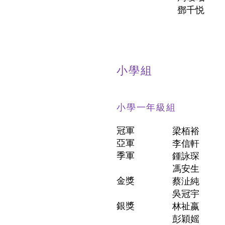
鄧千悦
小學組
小學一年級組
冠軍
梁栢裕
亞軍
李信軒
季軍
鍾詠琛
馮安生
金獎
蔡沚純
吳冠宇
銀獎
林祉嬴
彭穎媱