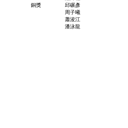
銅獎
邱碾彥
周子曦
蕭浚江
潘泳龍