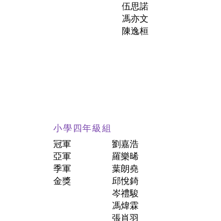
伍思諾
馮亦文
陳逸桓
小學四年級組
冠軍
劉嘉浩
亞軍
羅樂晞
季軍
葉朗堯
金獎
邱悅錡
岑禮駿
馮煒霖
張肖羽