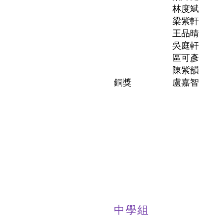
林度斌
梁紫軒
王品晴
吳庭軒
區可彥
陳紫韻
銅獎
盧嘉智
中學組