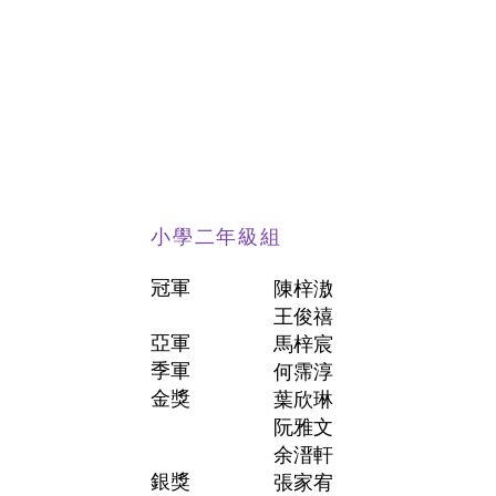
小學二年級組
冠軍
陳梓滶
王俊禧
亞軍
馬梓宸
季軍
何霈淳
金獎
葉欣琳
阮雅文
余溍軒
銀獎
張家宥