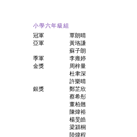
小學六年級組
冠軍
覃朗晴
亞軍
黃珞謙
蘇子朗
季軍
李雍婷
金獎
周梓量
杜聿深
許樂晴
銀獎
鄭芷欣
蔡希彤
董柏翹
陳煒裕
楊旻皓
梁潁桐
陸煒程