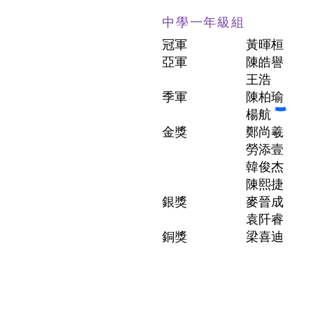
中學一年級組
冠軍
黃暉桓
亞軍
陳皓譽
王浩
季軍
陳柏瑜
楊航
金獎
鄭尚羲
勞添壹
韓俊杰
陳熙捷
銀獎
麥晉成
袁阡睿
銅獎
梁喜迪