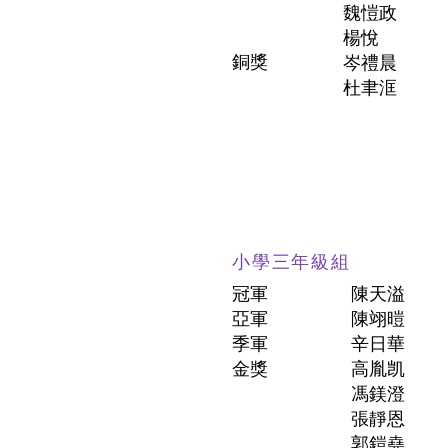
魏愷政
楊悅
銅獎
岑禮晨
杜聿洭
小學三年級組
冠軍
陳天溢
亞軍
陳翊暟
季軍
辛日華
金獎
高胤凯
馮鎂澄
張靜恩
郭鎧堯