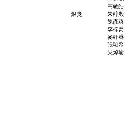
高敏皓
銀獎
朱醇殷
陳彥臻
李梓喬
麥軒睿
張駿希
吳焯瑜