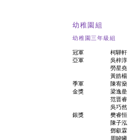
幼稚園組
幼稚園三年級組
冠軍
柯驊軒
亞軍
吳梓淳
勞星堯
黃皓楊
季軍
陳宥燊
金獎
梁逸曐
范晋睿
吳巧然
銀獎
樊睿恒
陳子泓
鄧叡霖
周晙曦