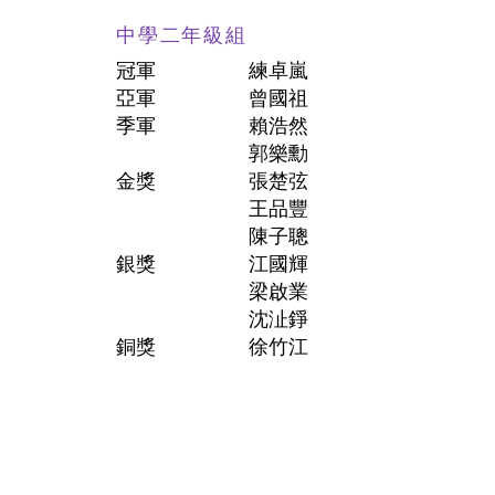
中學二年級組
冠軍
練卓嵐
亞軍
曾國祖
季軍
賴浩然
郭樂勳
金獎
張楚弦
王品豐
陳子聰
銀獎
江國輝
梁啟業
沈沚錚
銅獎
徐竹江