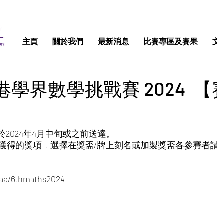
主頁
關於我們
最新消息
比賽專區及賽果
學界數學挑戰賽 2024 
於2024年4月中旬或之前送達。
獲得的獎項，選擇在獎盃/牌上刻名或加製獎盃各參賽者請於1
yaa/6thmaths2024