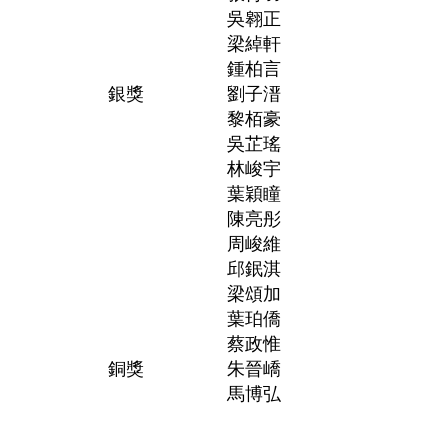
吳翱正
梁綽軒
鍾柏言
銀獎
劉子溍
黎栢豪
吳芷瑤
林峻宇
葉穎瞳
陳亮彤
周峻維
邱鈱淇
梁頌加
葉珀僑
蔡政惟
銅獎
朱晉嶠
馬博弘