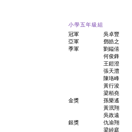
小學五年級組
冠軍
吳卓豐
亞軍
鄧皓之
季軍
劉鎰僖
何俊鋒
王鎧澄
張天澧
陳珞峰
黃行浚
梁栢堯
金獎
孫樂遙
黃泯翔
吳政遠
銀獎
仇渝翔
梁綽庭