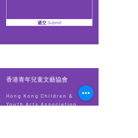
遞交 Submit
香港青年兒童文藝協會
Hong Kong Children &
Youth Arts Association
香港銅鑼灣怡和街28號恆生銅鑼
灣大廈12樓A-B室
​WHATSAPP
93902900