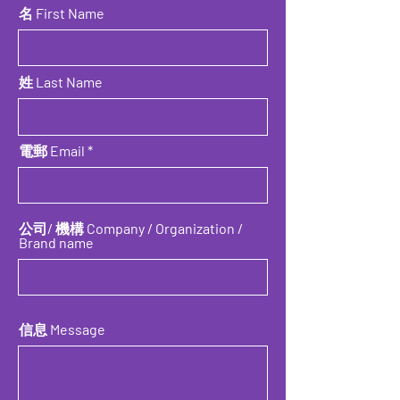
名 First Name
姓 Last Name
電郵 Email
公司/ 機構 Company / Organization /
Brand name
信息 Message