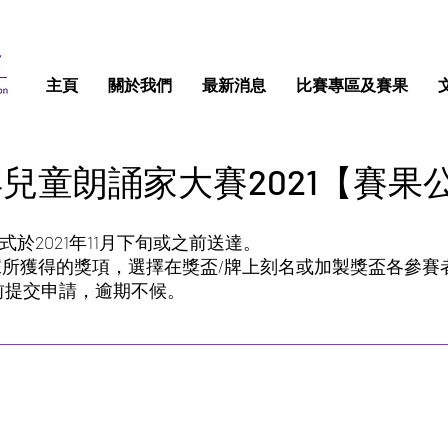
主頁
關於我們
最新消息
比賽專區及賽果
兒童朗誦家大賽2021【賽果
式於2021年11月下旬或之前送達。
依據所獲得的獎項，選擇在獎盃/牌上刻名或加製獎盃各參賽
 或之前提交申請，逾期不候。