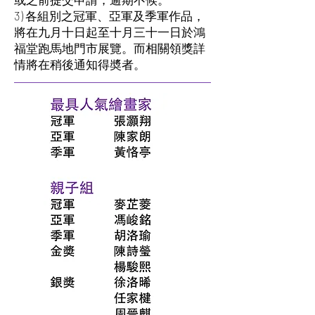
3) 各組別之冠軍、亞軍及季軍作品，
將在九月十日起至十月三十一日於鴻
福堂跑馬地門市展覽。而相關領獎詳
情將在稍後通知得奬者。