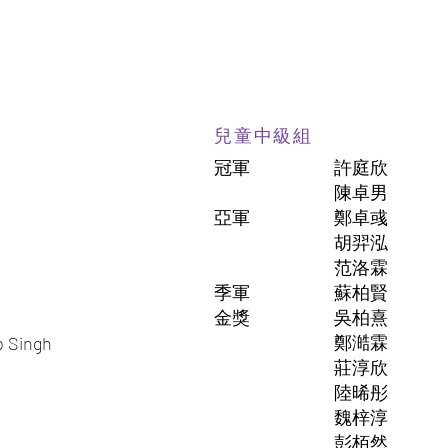
兒童中級組
冠軍
許庭欣
陳卓男
亞軍
鄭卓彧
胡羿泓
范洛霖
季軍
蘇柏賢
金獎
吳柏熹
鄭澔霖
p Singh
莊淳欣
陸晞彤
魏梓淳
彭栢然