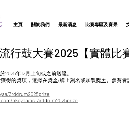
主頁
關於我們
最新消息
比賽專區及賽果
流行鼓大賽2025【實體比
於2025年12月上旬或之前送達。
獲得的獎項，選擇在獎盃/牌上刻名或加製獎盃。參賽者請於21
cyaa/3rddrum2025prize
rm.com/hkcyaa/os_3rddrum2025prize