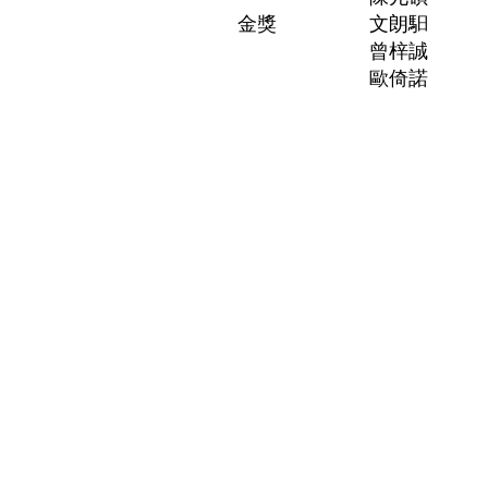
金獎
文朗馹
曾梓誠
歐倚諾