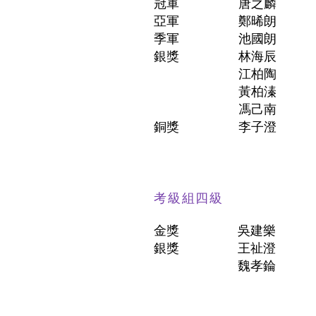
冠軍
唐之麟
亞軍
鄭晞朗
季軍
池國朗
銀獎
林海辰
江柏陶
黃柏溱
馮己南
銅獎
李子澄
考級組四級
金獎
吳建樂
銀獎
王祉澄
魏孝錀