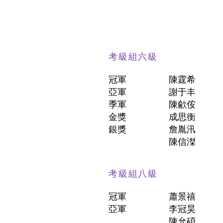
考級組六級
冠軍
陳霆希
亞軍
謝于丰
季軍
陳歈侒
金獎
成思衡
銀獎
詹胤汛
陳信滐
考級組八級
冠軍
蕭景禧
亞軍
李冠昊
陳允碩