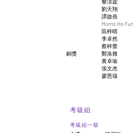
黎淏霆
劉天翔
譚啟堯
Morris Ho Fu
區梓晴
李卓然
蔡梓蕾
銅獎
鄭洛翹
黄卓瑜
張文杰
廖恩瑞
考級組
考級組一級