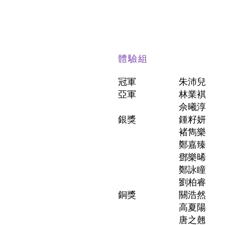
體驗組
冠軍
朱沛兒
亞軍
林業褀
佘曦淳
銀獎
鍾籽妍
褚雋樂
鄭嘉臻
鄧樂晞
鄭詠瞳
劉柏睿
銅獎
關浩然
高夏陽
唐之翹