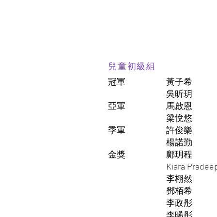
兒童初級組
冠軍
黃子希
吳昕玥
亞軍
馬啟恩
梁悅悠
季軍
許俊樂
楊諾勤
金獎
鄺玥程
Kiara Pradee
李栩然
鄧栢希
李政彤
李晞彤