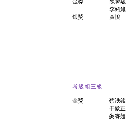
金獎
陳譽駿
李紹維
銀獎
黃悅
考級組三級
金獎
蔡泆鋑
干傲正
麥睿翹