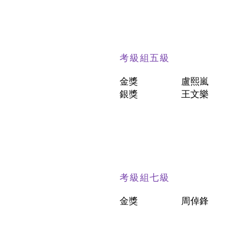
考級組五級
金獎
盧熙嵐
銀獎
王文樂
考級組七級
金獎
周倬鋒