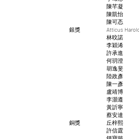
陳芊凝
陳凱怡
陳可忞
銀獎
Atticus Harol
林旼諾
李穎浠
許承進
何玥澄
胡逸斐
陸政彥
陳一彥
盧靖博
李灝遵
黃訢寧
蔡安達
銅獎
丘梓熙
許信霆
鍾寶懿