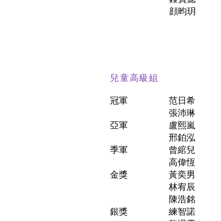
顔昀玥
兒童高級組
冠軍
范日希
張沛琳
亞軍
盧熙嵐
邢鉑泓
季軍
曾綰兒
高偉恆
金獎
黃奕男
林宥辰
陳浩銘
銀獎
練智諾