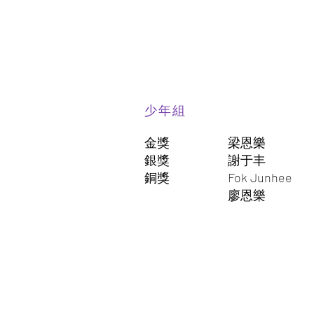
少年組
金獎
梁恩樂
銀獎
謝于丰
銅獎
Fok Junhee
廖恩樂