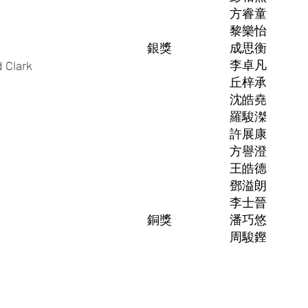
方睿童
黎樂怡
銀獎
成思衡
李卓凡
d Clark
丘梓承
沈皓堯
羅駿滐
許展康
方譽澄
王皓德
鄧溢朗
李士晉
銅獎
潘巧悠
周駿鏗