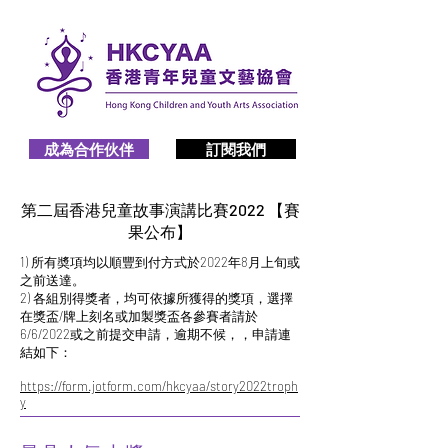
成為合作伙伴
訂閱我們
第二屆香港兒童故事演講比賽2022 【賽
果公布】
1) 所有奬項均以順豐到付方式於2022年8月上旬或
之前送達。
2) 各組別得獎者，均可依據所獲得的獎項，選擇
在獎盃/牌上刻名或加製獎盃各參賽者請於
6/6/2022或之前提交申請，逾期不候，，申請連
結如下：
https://form.jotform.com/hkcyaa/story2022troph
y