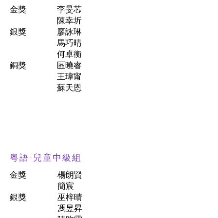
金獎
李旻芯
陳幸圻
銀獎
廖詠琳
馬巧晴
何卓衡
銅獎
區曉睿
王瑋甯
蘇天恩
粵語-兒童中級組
金獎
楊朗賢
簡宸
銀獎
巫梓晴
馮昱昇