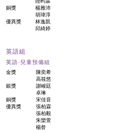
陸昀霖
銅獎
楊雅沛
胡瑋淳
優異獎
林逸凱
邱綺婷
英語組
英語-兒童預備組
金獎
陳奕希
高筱悠
銀獎
謝峻廷
卓琳
銅獎
宋佳音
優異獎
張柏霖
張柏毅
朱欒萱
楊昝