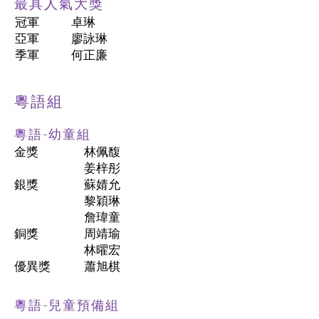
最具人氣大獎
冠軍
卓琳
亞軍
廖詠琳
季軍
何正廉
粵語組
粵語-幼童組
金獎
林佩馥
姜梓彤
銀獎
蘇婧允
黎穎琳
詹瑋童
銅獎
周靖瑜
林曜宏
優異獎
蕭旭棋
粵語-兒童預備組