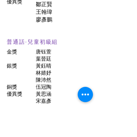
優異獎
鄒正賢
王翰瑋
廖彥鵬
普通話-兒童初級組
金獎
唐钰萱
葉晉廷
銀獎
黃鈺晴
林婧妤
陳沛然
銅獎
伍冠陶
優異獎
黃思涵
宋嘉彥
更多比賽...
回到上方