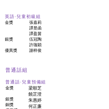
英語-兒童初級組
金獎
張嘉莉
譚昱函
譚盈茵
銀獎
伍冠陶
許珈穎
優異獎
謝梓俊
普通話組
普通話-兒童預備組
金獎
梁順芝
饒芷澄
銀獎
朱惠婷
銅獎
何正廉