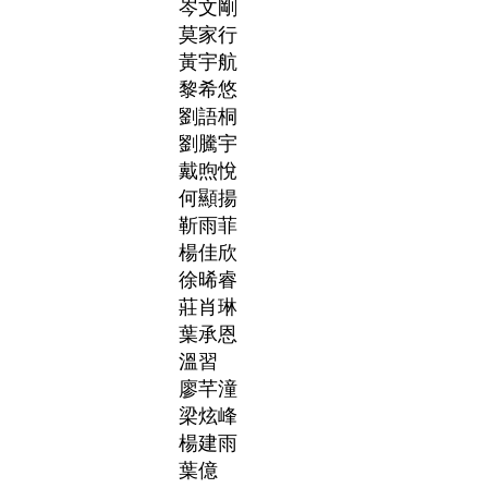
岑文剛
莫家行
黃宇航
黎希悠
劉語桐
劉騰宇
戴煦悅
何顯揚
靳雨菲
楊佳欣
徐晞睿
莊肖琳
葉承恩
溫習
廖芊潼
梁炫峰
楊建雨
葉億