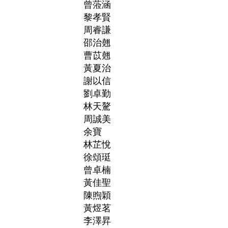
曾蒞涵
黎孝賢
周睿謙
邵治翹
曹苡翹
黃夏治
謝以信
劉卓勤
林天驁
周誠美
余寶
林芷悅
徐頌珽
曾卓楠
黃佳聖
陳煦穎
黃煜茗
李澤昇