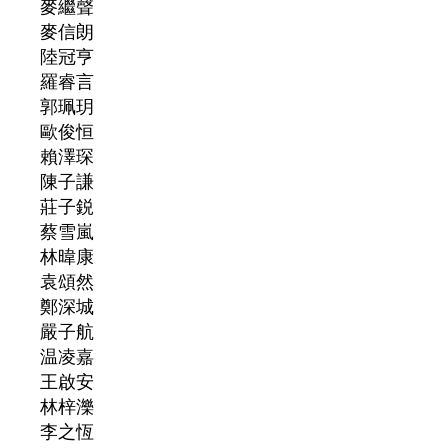
麥繼聲
麥信朗
陸冠亨
羅睿言
郭珮玥
歐俊恒
賴澤琛
陳子謙
莊子鋭
蔡雪嵐
林暐康
袁頌然
鄭深城
嚴子航
温凌嘉
王啟安
林梓濼
李之恆