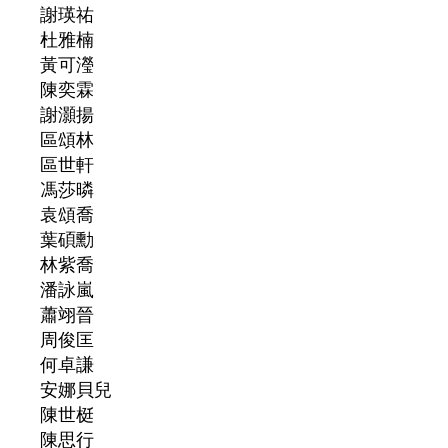
謝瑛祐
杜雅楠
黃可瀅
陳奕霖
謝灝揚
區頌林
區世軒
馮莎暽
袁頌喬
葉碩勳
林紫喬
潘詠嵐
蕭翊晉
周俊匡
何卓謙
安娜貝兒
陳世梃
陳思行