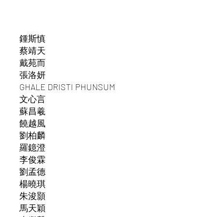
鍾斯慎
蔡靖天
戴苑而
張洛妍
GHALE DRISTI PHUNSUM
文心言
蘇昌羲
饒越風
劉柏麟
羅鐿澄
李俊霖
劉孟德
楊曉琪
朱浚顥
馬天穎