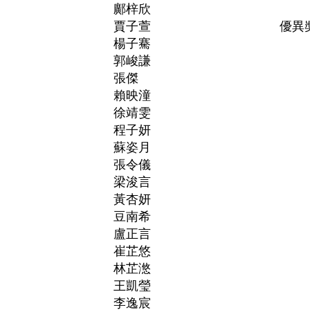
鄺梓欣
賈子萱
優異
楊子騫
郭峻謙
張傑
賴映潼
徐靖雯
程子妍
蘇姿月
張令儀
梁浚言
黃杏妍
豆南希
盧正言
崔芷悠
林芷滺
王凱瑩
李逸宸