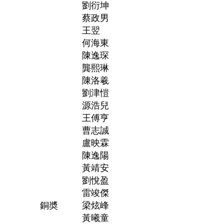
劉衍坤
蔡政男
王翌
何海東
陳逸琛
龔熙琳
陳洛羲
劉津愷
源浩兒
王傅亨
曹志誠
盧映霖
陳逸陽
黃靖安
劉悅盈
雷竣傑
銅奬
梁炫峰
黃曦童