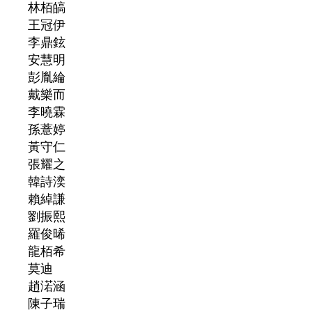
林栢皜
王冠伊
李鼎鉉
安慧明
彭胤綸
戴樂而
李曉霖
孫薏婷
黃守仁
張耀之
韓詩湙
賴綽謙
劉振熙
羅俊晞
龍栢希
莫迪
趙渃涵
陳子瑞