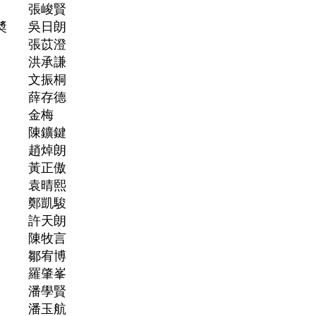
張峻賢
奬
吳日朗
張苡澄
洪承謙
文振桐
薛存德
金梅
陳鑛鍵
趙焯朗
黃正傲
袁晴熙
鄭凱駿
許天朗
陳牧言
鄒宥博
羅肇峯
潘學賢
潘玉航