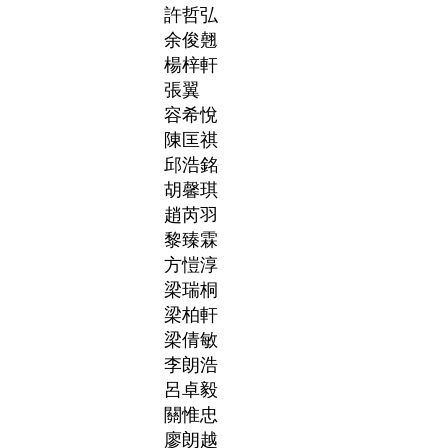
許哲弘
余俊翹
楊梓軒
張翼
容希悅
陳匡祺
邱浩銘
胡馨琪
趙芮羽
黎臻霖
方愷淳
梁瑞桐
梁柏軒
梁倩敏
李朗浩
呂卓毅
關惟忠
廖朗越