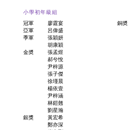
小學初年級組
冠軍
廖霆宴
銅奬
亞軍
呂偉盛
季軍
張穎妍
胡康穎
金奬
張孟煜
郝兮悅
尹梓源
張子傑
徐瑾晨
楊依壹
尹梓涵
林鎧翹
劉星瀚
銀獎
黃宏希
鄭亦深