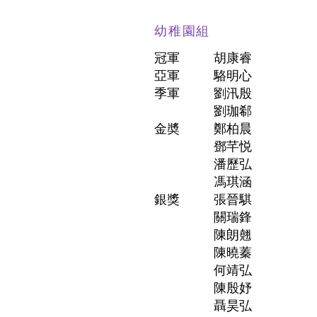
幼稚園組
冠軍
胡康睿
亞軍
駱明心
季軍
劉汛殷
劉珈郗
金奬
鄭柏晨
鄧芊悦
潘歷弘
馮琪涵
銀獎
張晉騏
關瑞鋒
陳朗翹
陳曉蓁
何靖弘
陳殷妤
聶昊弘