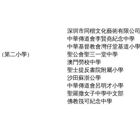
深圳市同楷文化藝術有限公
中華傳道會李賢堯紀念中學
中華基督教會灣仔堂基道小
（第二小學）
聖公會聖三一堂中學
澳門勞校中學
聖士提反書院附屬小學
沙田蘇浙公學
中華傳道會呂明才小學
聖羅撒女子中學中文部
佛教筏可紀念中學