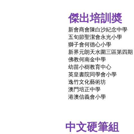
傑出培訓奬
新會商會陳白沙紀念中學
五旬節聖潔會永光小學
獅子會何德心小學
新界元朗天水圍三區第四期
佛教何南金中學
幼苗小樹教育中心
英皇書院同學會小學
逸竹文化藝術坊
澳門培正中學
港澳信義會小學
中文硬筆組