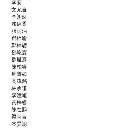
李安
文允言
李朗然
賴綽柔
張雨泊
鄧梓瑜
鄭梓驄
鄧屹宸
劉胤熹
陳柏睿
周寶如
高澤銘
林承謙
李潼峘
黃梓睿
陳在熙
梁尚言
岑昊朗