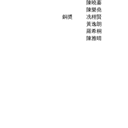
陳曉蓁
陳樂堯
銅奬
冼栩賢
黃逸朗
羅希桐
陳雅晴