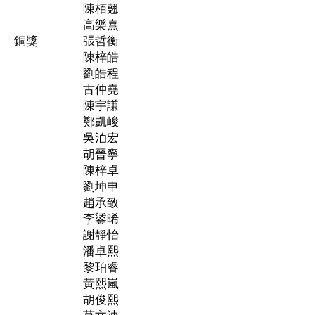
陳栢翹
高樂熹
銅獎
張哲衡
陳梓皓
劉皓程
古仲堯
陳宇謙
鄭凱峻
吳泊宏
胡晉寧
陳梓卓
劉坤申
趙承致
李鋈晞
謝靜怡
潘卓熙
黎珀睿
黃熙嵐
胡俊熙