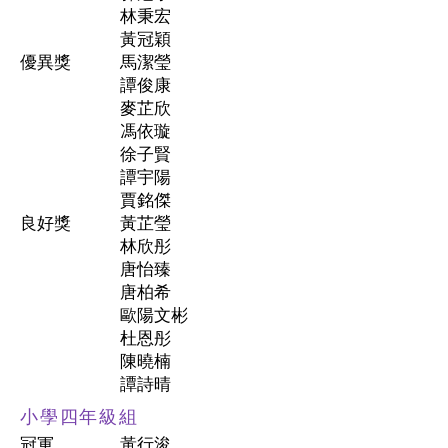
林秉宏
黃冠穎
優異獎
馬潔瑩
譚俊康
麥芷欣
馮依璇
徐子賢
譚宇陽
賈銘傑
良好獎
黃芷瑩
林欣彤
唐怡臻
唐柏希
歐陽文彬
杜恩彤
陳曉楠
譚詩晴
小學四年級組
冠軍
黃行浚