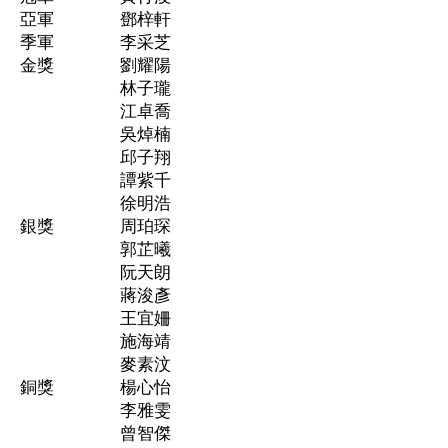
亞軍
鄧梓軒
季軍
李采芝
金獎
劉耀陽
林子瓏
江卓喬
吳焯楠
邱子翔
譚紫千
徐明浩
銀獎
周珀琛
郭芷曦
阮天朗
蔣浚彥
王宜姍
施海靖
麥素汶
銅獎
楊心怡
李雅雯
曾智傑