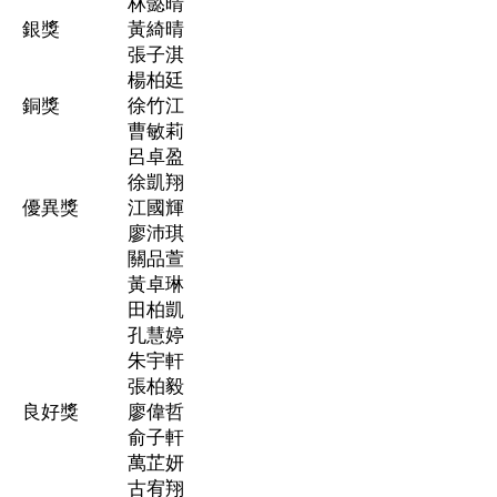
林懿晴
銀獎
黃綺晴
張子淇
楊柏廷
銅獎
徐竹江
曹敏莉
呂卓盈
徐凱翔
優異獎
江國輝
廖沛琪
關品萱
黃卓琳
田柏凱
孔慧婷
朱宇軒
張柏毅
良好獎
廖偉哲
俞子軒
萬芷妍
古宥翔