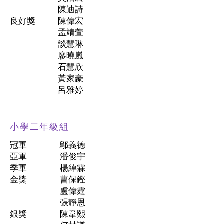
陳迪詩
​良好獎
陳偉宏
孟靖萱
談慧琳
廖曉嵐
石慧欣
黃家豪
呂雅婷
小學二年級組
冠軍
鄔義德
亞軍
潘俊宇
季軍
楊綽霖
金獎
曹保鏗
盧偉霆
張靜恩
銀獎
陳韋熙