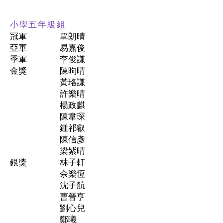
小學五年級組
冠軍
覃朗晴
亞軍
易嘉俊
季軍
李俊謙
金獎
陳昫晴
黃珞謙
許樂晴
楊政麒
陳韋琛
鍾祁叡
陳信彥
梁紫晴
銀獎
林子軒
余樂恆
沈子航
曹晉亨
劉心兒
鄭曦