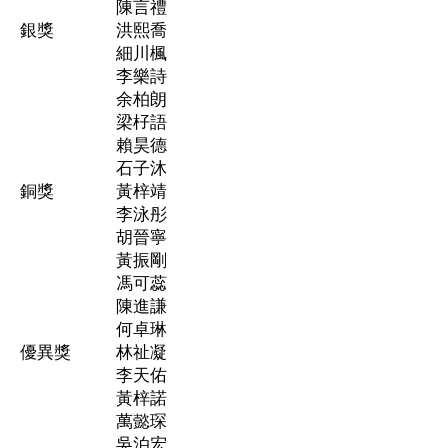
陳言禮
銀獎
洪熙喬
細川楓
李樂詩
余柏朗
梁杍語
賴昊德
石子沐
銅獎
黃梓靖
李泳彤
胡晉寧
黃振剛
馮可蕊
陳進謙
何卓琳
優異獎
林祉凝
李天佑
黃梓諾
萬懿琛
吳泊宏