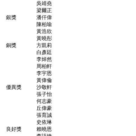
吳靖堯
梁爾正
銀獎
潘仟偉
陳柏瑜
黃浩欣
黃曉彤
銅獎
方凱莉
白彥廷
李焯然
周柏軒
李宇恩
黃偉倫
優異獎
沙敬軒
張子怡
何志豪
丘偉豪
張育誠
史依琳
良好獎
賴曉恩
李語婕