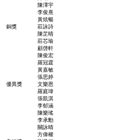
陳澤宇
李俊熹
黃炫暢
銅獎
莊詠詩
陳芷晴
莊芯瑜
顧啓軒
陳俊宏
羅冠霆
黃嘉敏
張思婷
優異獎
文樂恩
羅庭瑋
張凱淇
李郁涵
陳樂瑤
李承勳
關詠晴
方偉權