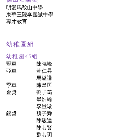
明愛馬鞍山中學
東華三院李嘉誠中學
專才教育
幼稚園組
幼稚園K3組
冠軍
陳曉峰
亞軍
黃仁昇
馬溢謙
季軍
陳韋匡
金獎
劉子筠
畢浩綸
李豈暶
銀獎
魏子舜
陳駿達
陳芯賢
劉芯玥