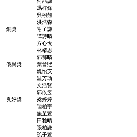
何喆謙
馮梓鋒
吳栩翹
洪浩森
銅獎
謝子謙
譚詩晴
方心悅
林靖恩
郭郁晴
優異獎
葉晉熙
魏怡安
温芳瑜
文浩賢
郭依雯
良好獎
梁婷婷
陸柏宇
施芷萱
田雅晴
張柏謙
孫子萱