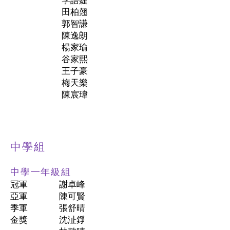
田柏翹
郭智謙
陳逸朗
楊家瑜
谷家熙
王子豪
梅天樂
陳宸瑋
中學組
中學一年級組
冠軍
謝卓峰
亞軍
陳可賢
季軍
張舒晴
金獎
沈沚錚