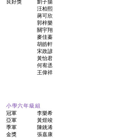
良好獎
劉子揚
汪柏熙
蔣可欣
郭梓樂
關宇翔
麥佳蓁
胡皓軒
宋政諺
黃怡君
何宥丞
王偉祥
小學六年級組
冠軍
李樂希
亞軍
黃煜竣
季軍
陳銚浠
金獎
張嘉康