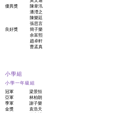
莫文迪
優異獎
陳韋汛
潘瀅之
陳樂廷
張思言
​良好獎
簡子樂
余富熙
趙卓軒
曹孟真
小學組
小學一年級組
冠軍
梁景恒
亞軍
林柏朗
季軍
謝子樂
金獎
袁浩天