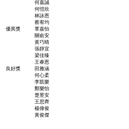
何嘉誠
何愷欣
林詠恩
蔡宥均
優異獎
覃嘉怡
關俞安
黃巧晴
張靜宜
梁佳臻
王睿恩
良好獎
田雅涵
何心柔
李凱樂
鄭樂怡
楚昱安
王思齊
楊偉俊
黃俊傑