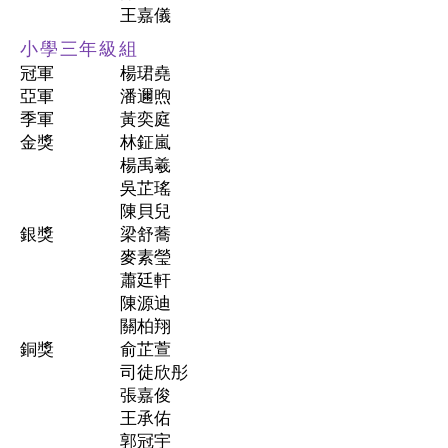
王嘉儀
小學三年級組
冠軍
楊珺堯
亞軍
潘邇煦
季軍
黃奕庭
金獎
林鉦嵐
楊禹羲
吳芷瑤
陳貝兒
銀獎
梁舒蕎
麥素瑩
蕭廷軒
陳源迪
關柏翔
銅獎
俞芷萱
司徒欣彤
張嘉俊
王承佑
郭冠宇