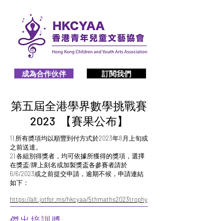
成為合作伙伴
訂閱我們
第五屆全港學界數學挑戰賽
2023 【賽果公布】
1) 所有奬項均以順豐到付方式於2023年8月上旬或
之前送達。
2) 各組別得獎者，均可依據所獲得的獎項，選擇
在獎盃/牌上刻名或加製獎盃各參賽者請於
6/6/2023或之前提交申請，逾期不候，申請連結
如下：
https://alt.jotfor.ms/hkcyaa/5thmaths2023trophy
傑出培訓奬