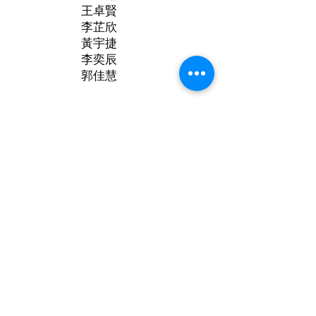
王卓賢
李芷欣
黃宇捷
李奕辰
郭佳慧
中學二年級組
冠軍
李盈澤
亞軍
莫子賢
季軍
鄒伊諾
金獎
張諾山
蘆夏東
楊寶盈
鍾博揚
李卓楠
銀獎
李晋賢
王博文
陳諾謙