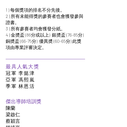
1 ) 每個獎項的排名不分先後。
2 ) 所有未能得獎的參賽者也會獲發參與
證書。
3 ) 所有參賽者均會獲發分紙。
4 ) 金奬盃 (86分或以上) 銀奬盃 (76-85分)
銅奬盃 (66-75分) 優異奬 (60-65分) 此獎
項由專業評審決定。
最具人氣大獎
冠軍 李懿津
亞軍
馮熙嵐
季軍 林恩活
傑出導師培訓獎
陳蘭
梁啟仁
蔡穎言