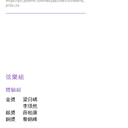
https://pci.jotform.com/hkcyaa/2ndtcOrchestra_
prize_os
弦樂組
體驗組
金奬
梁日嶠
李璟然
銀奬
薛柏康
銅奬
黎銘峰