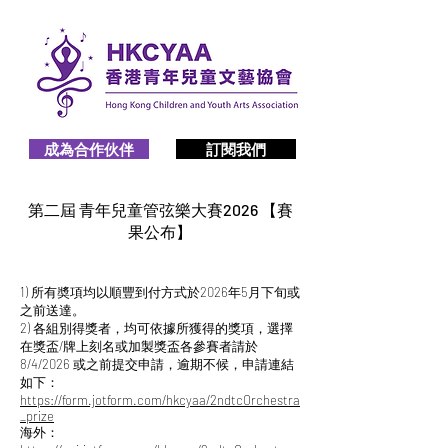
成為合作伙伴
訂閱我們
第二屆 青年兒童管弦樂大賽2026 【賽
果公布】
1) 所有奬項均以順豐到付方式於2026年5月下旬或
之前送達。
2) 各組別得獎者，均可依據所獲得的獎項，選擇
在獎盃/牌上刻名或加製獎盃各參賽者請於
8/4/2026 或之前提交申請，逾期不候，申請連結
如下：
https://form.jotform.com/hkcyaa/2ndtcOrchestra
_prize
海外：