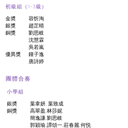
初級組（1-3級）
金奬
容忻淘
銀獎
趙芷晴
銅獎
劉思岐
沈慧霖
吳若嵐
優異獎
鍾子逸
唐詩婷
團體合奏
小學組
銀奬
葉韋妍, 葉致成
​銅獎
高翠盈,林莎妮
簡逸謙,劉思岐
郭穎瑜,譚頌一,莊春麗,何悦,沈慧霖