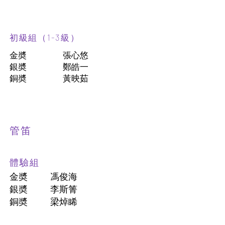
初級組（1-3級）
金奬
張心悠
銀奬
鄭皓一
銅奬
黃映茹
管笛
體驗組
金奬
馮俊海
銀奬
李斯箐
銅奬
梁焯睎