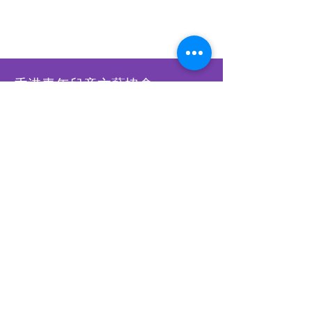
香港青年兒童文藝協會
Hong Kong Children &
Youth Arts Association
香港銅鑼灣怡和街28號恆生銅鑼
灣大廈12樓A-B室
​WHATSAPP
93902900
​​立刻WHATSAPP我們
立刻訂閱，接收最新比賽資訊