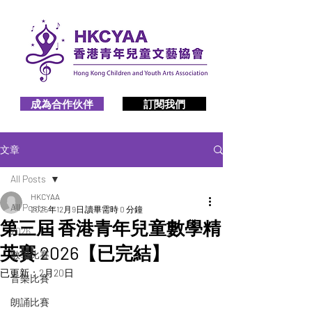
成為合作伙伴
訂閱我們
文章
All Posts
HKCYAA
All Posts
2025年12月9日
讀畢需時 0 分鐘
第三屆 香港青年兒童數學精
2026
英賽 2026【已完結】
數學比賽
已更新：
2月20日
音樂比賽
朗誦比賽