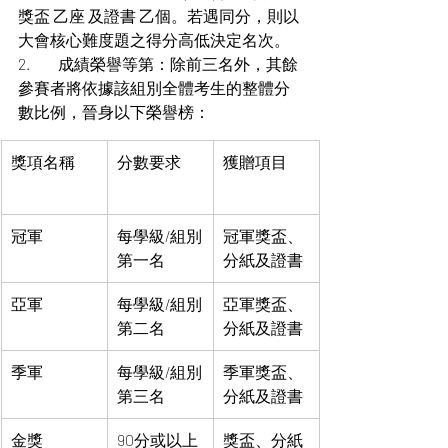
獎盃 乙座 及證書 乙個。若遇同分，則以
大會核心難度題之得分高低決定名次。
2. 	成績榮譽等第：除前三名外，其餘
參賽者將依據該組別全體考生的整體分
數比例，晉身以下榮譽榜：
獎項名稱
分數要求
獲贈項目
冠軍
每學級/組別
冠軍獎盃、
第一名
分紙及證書
亞軍
每學級/組別
亞軍獎盃、
第二名
分紙及證書
季軍
每學級/組別
季軍獎盃、
第三名
分紙及證書
金獎
90分或以上
獎盃、分紙