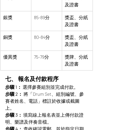
及證書
銀獎
85-89分
獎盃、分紙
及證書
銅獎
80-84分
獎盃、分紙
及證書
優異獎
75-79分
獎牌、分紙
及證書
七、 報名及付款程序
步驟 1：
 選擇參賽組別並完成付款。
步驟 2：
 將「Drum Set、組別編號、參
賽者姓名、電話」標註於收據或截圖
上。
步驟 3：
 填寫線上報名表並上傳付款證
明、樂譜及伴奏音檔。
步驟 4：
 查收確認電郵，並於指定日期