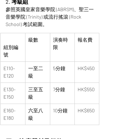
2. 考級組
參照英國皇家音樂學院 (ABRSM)、聖三一
音樂學院 (Trinity) 或流行搖滾 (Rock 
School) 考試範圍。
級數
演奏時
報名費
組別編
限
號
E110-
一至二
5分鐘
HK$450
E120
級
E130-
三至五
7分鐘
HK$550
E150
級
E160-
六至八
10分鐘
HK$650
E180
級