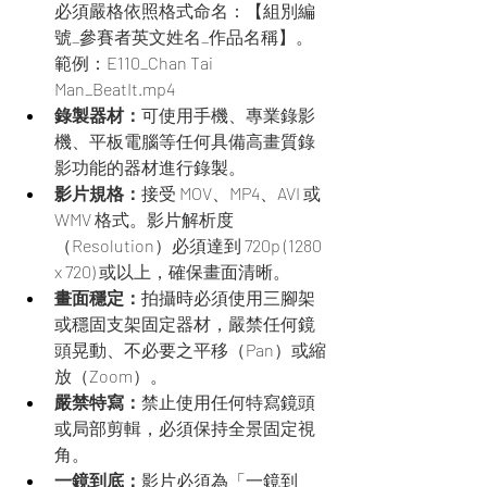
必須嚴格依照格式命名：【組別編
號_參賽者英文姓名_作品名稱】。
範例：E110_Chan Tai 
Man_BeatIt.mp4
錄製器材：
可使用手機、專業錄影
機、平板電腦等任何具備高畫質錄
影功能的器材進行錄製。
影片規格：
接受 MOV、MP4、AVI 或 
WMV 格式。影片解析度
（Resolution）必須達到 720p (1280 
x 720) 或以上，確保畫面清晰。
畫面穩定：
拍攝時必須使用三腳架
或穩固支架固定器材，嚴禁任何鏡
頭晃動、不必要之平移（Pan）或縮
放（Zoom）。
嚴禁特寫：
禁止使用任何特寫鏡頭
或局部剪輯，必須保持全景固定視
角。
一鏡到底：
影片必須為「一鏡到