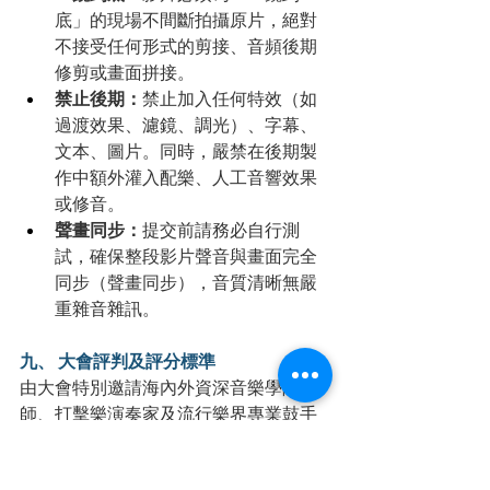
底」的現場不間斷拍攝原片，絕對
不接受任何形式的剪接、音頻後期
修剪或畫面拼接。
禁止後期：
禁止加入任何特效（如
過渡效果、濾鏡、調光）、字幕、
文本、圖片。同時，嚴禁在後期製
作中額外灌入配樂、人工音響效果
或修音。
聲畫同步：
提交前請務必自行測
試，確保整段影片聲音與畫面完全
同步（聲畫同步），音質清晰無嚴
重雜音雜訊。
九、 大會評判及評分標準
由大會特別邀請海內外資深音樂學院導
師、打擊樂演奏家及流行樂界專業鼓手
組成專家評審團，保障賽事具備極高的
行業權威性。