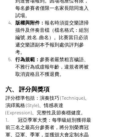
到達會場報到。因場地座位有限，
每名參賽者僅限一名家長陪同進入
試場。
版權與附件：
報名時須提交樂譜掃
描件及伴奏音檔（檔名格式：組別
編號_姓名_曲名）。比賽當日必須
遞交樂譜副本予報到處供評判參
考。
行為規範：
參賽者嚴禁粗言穢語、
不雅行為或虛報年齡，違規者將被
取消資格且不獲退費。
六、 評分與獎項
評分標準包括：演奏技巧 (Technique)、
演繹風格 (Style)、情感表達 
(Expression)、完整性及節奏穩健度。
1. 	冠亞季軍大獎：每學級組別獲得最
前三名之最高分參賽者，將分別榮膺冠
軍、亞軍、季軍，並獲頒大會定制水晶