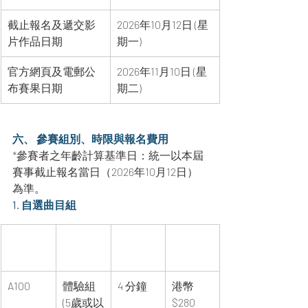
截止報名及遞交影
2026年10月12日 (星
片作品日期
期一)
官方網頁及電郵公
2026年11月10日 (星
布賽果日期
期二)
六、 參賽組別、時限與報名費用
*參賽者之年齡計算基準日：統一以本屆
賽事截止報名當日（2026年10月12日）
為準。
1. 自選曲目組
組別編
組別名
演奏時
報名費
號
稱
間上限
用
A100
體驗組 
4 分鐘
港幣 
(5歲或以
$280