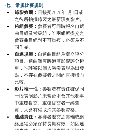
七、 常規比賽規則
錄影效期：
只接受2026年1月1日或
之後所拍攝錄製之最新演奏影片。
跨組參賽：
參賽者可同時報名自選
曲目組及考級組，唯兩組所提交之
參賽曲目絕對不可重複，必須為不
同作品。
自選規範：
自選曲目組為獨立評分
項目。選曲難度將適度影響評分權
重，唯評審以個人演奏表現為出發
點，不存在參賽者之間的直接橫向
比較。
影片唯一性：
參賽者有責任確保同
一段表演影片未曾於本會其他賽事
中重覆提交。重覆提交者一經查
實，大會有權取消其參賽資格。
連結責任：
參賽者遞交之雲端或網
絡連結必須保持長期有效。如因連