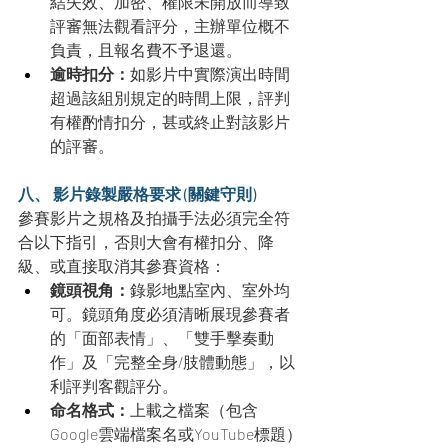
結失效、加密、權限未開放而導致
評審無法觀看評分，主辦單位概不
負責，且報名費不予退還。
逾時扣分：
如影片中實際演出時間
超過該組別規定的時間上限，評判
有權酌情扣分，甚或終止對該影片
的評審。
八、 影片錄製嚴格要求 (關鍵守則)
參賽影片之規格及拍攝手法必須完全符
合以下指引，否則大會有權扣分、降
級、或直接取消其參賽資格：
鏡頭視角：
錄影地點室內、室外均
可。鏡頭角度必須清晰展現參賽者
的「面部表情」、「雙手擊奏動
作」及「完整全身/肢體動態」，以
利評判客觀評分。
命名格式：
上載之檔案（包含
Google雲端檔案名或YouTube標題）