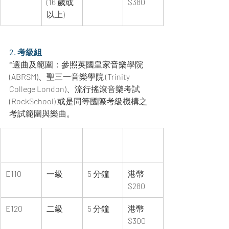
(16 歲或
$380
以上)
2. 考級組
*選曲及範圍：參照英國皇家音樂學院 
(ABRSM)、聖三一音樂學院 (Trinity 
College London)、流行搖滾音樂考試 
(RockSchool) 或是同等國際考級機構之
考試範圍與樂曲。
組別編
組別級
演奏時
報名費
號
數
間上限
用
E110
一級
5 分鐘
港幣 
$280
E120
二級
5 分鐘
港幣 
$300