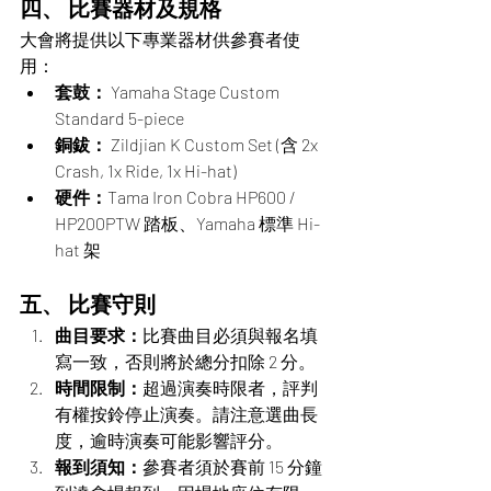
四、 比賽器材及規格
大會將提供以下專業器材供參賽者使
用：
套鼓： 
Yamaha Stage Custom 
Standard 5-piece
銅鈸： 
Zildjian K Custom Set (含 2x 
Crash, 1x Ride, 1x Hi-hat)
硬件：
Tama Iron Cobra HP600 / 
HP200PTW 踏板、Yamaha 標準 Hi-
hat 架
五、 比賽守則
曲目要求：
比賽曲目必須與報名填
寫一致，否則將於總分扣除 2 分。
時間限制：
超過演奏時限者，評判
有權按鈴停止演奏。請注意選曲長
度，逾時演奏可能影響評分。
報到須知：
參賽者須於賽前 15 分鐘