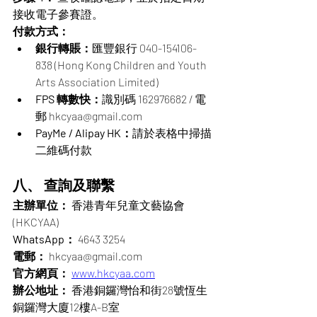
接收電子參賽證。
付款方式：
銀行轉賬：
匯豐銀行 040-154106-
838 (Hong Kong Children and Youth 
Arts Association Limited)
FPS 轉數快：
識別碼 162976682 / 電
郵 
hkcyaa@gmail.com
PayMe / Alipay HK：
請於表格中掃描
二維碼付款
八、 查詢及聯繫
主辦單位：
 香港青年兒童文藝協會 
(HKCYAA)
WhatsApp：
 4643 3254
電郵：
hkcyaa@gmail.com
官方網頁：
www.hkcyaa.com
辦公地址：
 香港銅鑼灣怡和街28號恆生
銅鑼灣大廈12樓A-B室