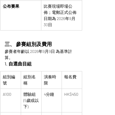
公布賽果
比賽現場即場公
佈；電郵正式公佈
日期為 2026年9月
30日
三、 參賽組別及費用
參賽者年齡以 2026年9月9日 為基準計
算。
1. 自選曲目組
組別編
組別名
演奏時
報名費
號
稱
限
A100
體驗組 
4分鐘
HK$450
(5歲或以
下)