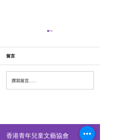
留言
第四屆 粵港澳盃數學精英
第四屆 激樂流行
撰寫留言......
賽 2026【2026年7月2日截
2026【實體比賽2
止報名】
月9日截止報名
賽2026年10月1
名】
香港青年兒童文藝協會