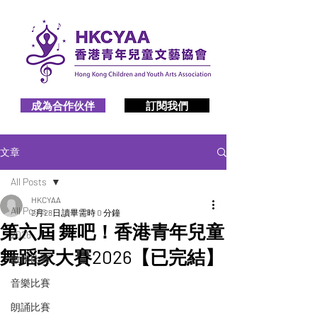
成為合作伙伴
訂閱我們
文章
All Posts
HKCYAA
All Posts
2月28日
讀畢需時 0 分鐘
第六屆 舞吧！香港青年兒童
2026
舞蹈家大賽2026【已完結】
數學比賽
音樂比賽
朗誦比賽