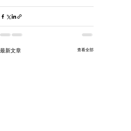
最新文章
查看全部