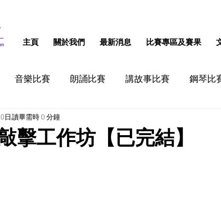
主頁
關於我們
最新消息
比賽專區及賽果
音樂比賽
朗誦比賽
講故事比賽
鋼琴比
10日
讀畢需時 0 分鐘
跳舞比賽
認字比賽
話劇比賽
STEM比
敲擊工作坊【已完結】