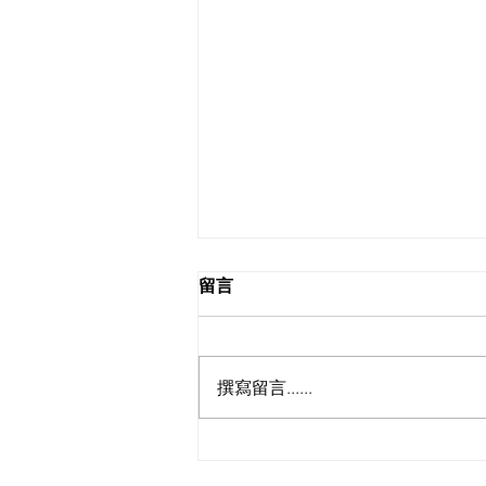
留言
撰寫留言......
聖誕卡畫畫畫藝術放題工作坊
【已完結】