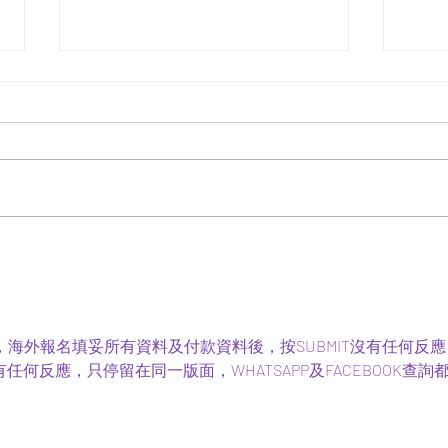
第四屆 全港學界鋼琴錦標賽
第三
2025【已完結】
20
，海外報名填妥所有資料及付款資料後，按SUBMIT沒有任何反應
何反應，只停留在同一版面，WHATSAPP及FACEBOOK查詢