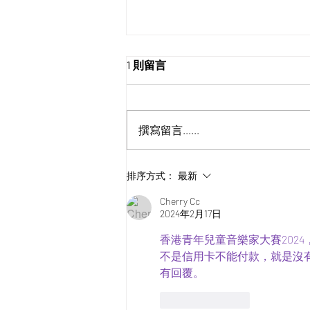
1 則留言
撰寫留言......
第二屆 青年兒童管弦樂大賽
排序方式：
最新
2026【已完結】
Cherry Cc
2024年2月17日
香港青年兒童音樂家大賽2024
不是信用卡不能付款，就是沒有任
有回覆。
按讚
回覆