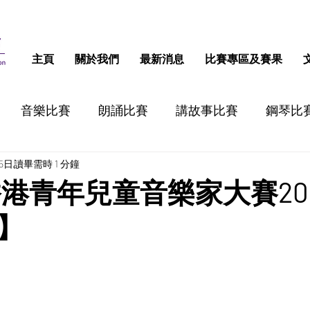
主頁
關於我們
最新消息
比賽專區及賽果
音樂比賽
朗誦比賽
講故事比賽
鋼琴比
25日
讀畢需時 1 分鐘
跳舞比賽
認字比賽
話劇比賽
STEM比
香港青年兒童音樂家大賽20
】