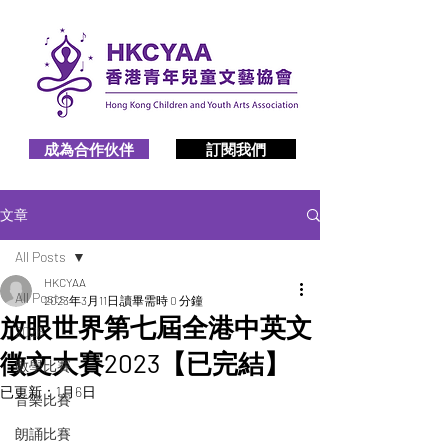
成為合作伙伴
訂閱我們
文章
All Posts
HKCYAA
All Posts
2023年3月11日
讀畢需時 0 分鐘
放眼世界第七屆全港中英文
2026
徵文大賽2023【已完結】
數學比賽
已更新：
1月6日
音樂比賽
朗誦比賽