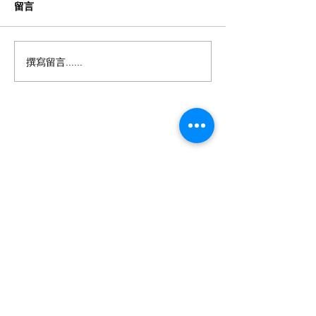
留言
第二屆 香港青年兒童徵文
第二屆 粵港澳
撰寫留言......
比賽2025【已完結】
賽 2025【已完
香港青年兒童文藝協會
Hong Kong Children &
Youth Arts Association
香港銅鑼灣怡和街28號恆生銅鑼
灣大廈12樓A-B室