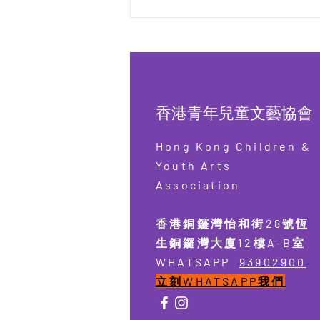
第十屆全港中英文徵文大賽
2025【已完結】
香港青年兒童文藝協會
Hong Kong Children &
Youth Arts
Association
香港銅鑼灣怡和街28號恆
生銅鑼灣大廈12樓A-B室
​WHATSAPP
93902900
​​立刻WHATSAPP我們