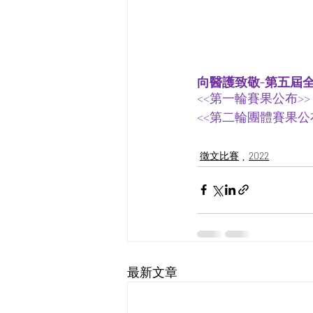
向醫護致敬-第五屆全
<<第一輪賽果公布>> 
<<第二輪團體賽果公布>
徵文比賽
2022
最新文章