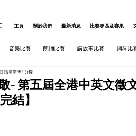
主頁
關於我們
最新消息
比賽專區及賽果
音樂比賽
朗誦比賽
講故事比賽
鋼琴比
5日
讀畢需時 1 分鐘
跳舞比賽
認字比賽
話劇比賽
STEM比
敬- 第五屆全港中英文徵
已完結】