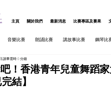
主頁
關於我們
最新消息
比賽專區及賽果
音樂比賽
朗誦比賽
講故事比賽
鋼琴比
1日
讀畢需時 0 分鐘
跳舞比賽
認字比賽
話劇比賽
STEM比
舞吧！香港青年兒童舞蹈家
【已完結】