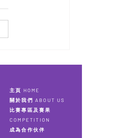
屆 香港學界朗誦及故事大
025 【已完結】
主頁 HOME
關於我們 ABOUT US
比賽專區及賽果
COMPETITION
成為合作伙伴