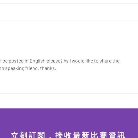
聖誕卡畫畫畫藝術放題工作坊
第四
【已完結】
賽 
can be posted in English please? As I would like to share the 
sh speaking friend, thanks.
立刻訂閱，接收最新比賽資訊