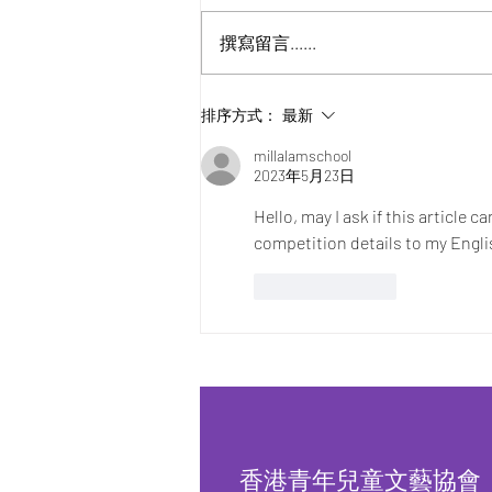
撰寫留言......
聖誕親子敲擊工作坊【已完
排序方式：
最新
結】
millalamschool
2023年5月23日
Hello, may I ask if this article 
competition details to my Engli
按讚
回覆
香港青年兒童文藝協會