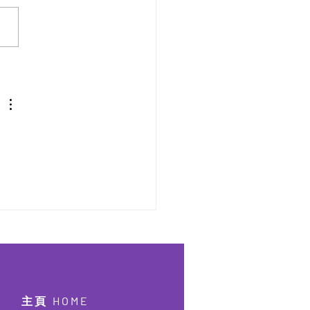
屆香港學界朗誦及故事大
2023【已完結】
主頁 HOME