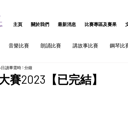
主頁
關於我們
最新消息
比賽專區及賽果
音樂比賽
朗誦比賽
講故事比賽
鋼琴比
4日
讀畢需時 1 分鐘
跳舞比賽
認字比賽
話劇比賽
STEM比
大賽2023【已完結】