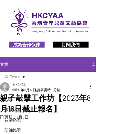
成為合作伙伴
訂閱我們
文章
All Posts
HKCYAA
All Posts
2023年8月12日
讀畢需時 1 分鐘
親子敲擊工作坊【2023年8
2026
月16日截止報名】
數學比賽
已更新：
1月6日
音樂比賽
朗誦比賽