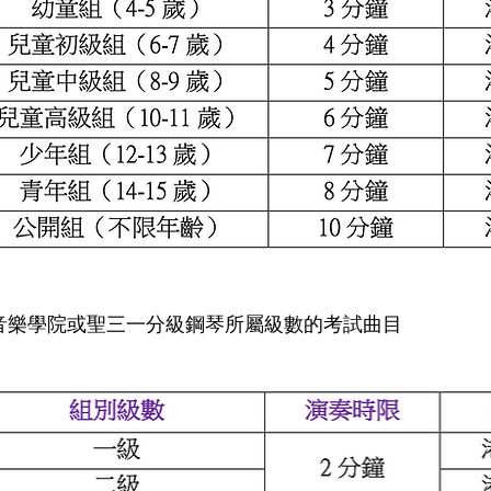
家音樂學院或聖三一分級鋼琴所屬級數的考試曲目