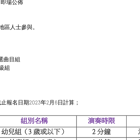
    即場公佈
地區人士參與。
 自選曲目組
 考級組
止報名日期2023年2月6日計算；