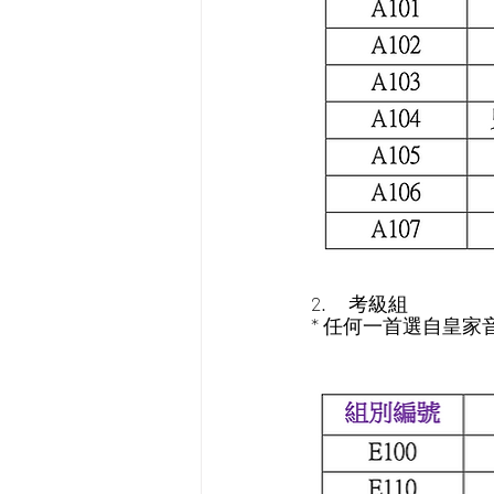
2.     考級組
* 任何一首選自皇