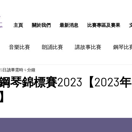
主頁
關於我們
最新消息
比賽專區及賽果
音樂比賽
朗誦比賽
講故事比賽
鋼琴比
25日
讀畢需時 4 分鐘
跳舞比賽
認字比賽
話劇比賽
STEM比
琴錦標賽2023【2023年
】