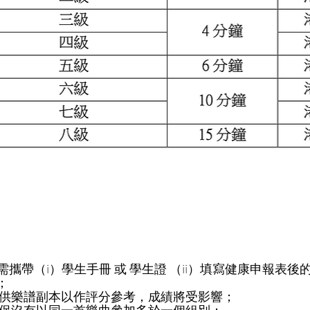
比賽當天需攜帶（i）學生手冊 或 學生證 （ii）填寫健康申報表後
；
者未能提供樂譜副本以作評分參考，成績將受影響；