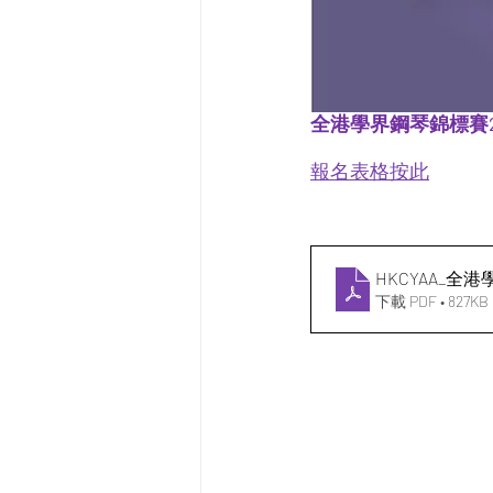
全港學界鋼琴錦標賽2
報名表格按此
HKCYAA_全
下載 PDF • 827KB