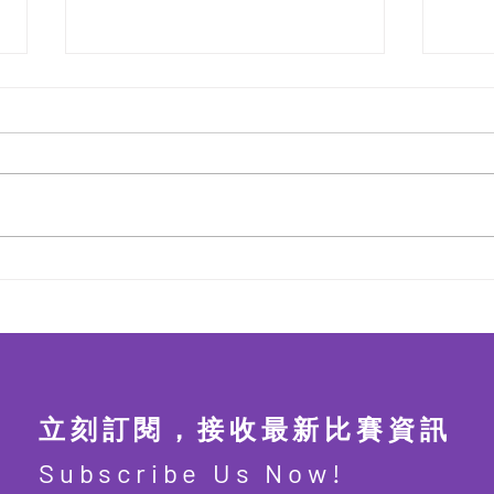
第四屆 粵港澳盃數學精英賽
第四
2026【2026年7月2日截止報
20
名】
截止
10
立刻訂閱，接收最新比賽資訊
Subscribe Us Now!