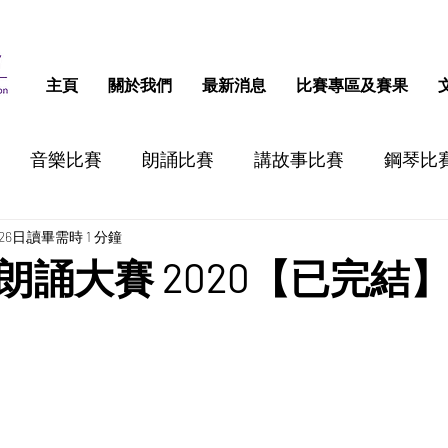
主頁
關於我們
最新消息
比賽專區及賽果
音樂比賽
朗誦比賽
講故事比賽
鋼琴比
26日
讀畢需時 1 分鐘
跳舞比賽
認字比賽
話劇比賽
STEM比
朗誦大賽 2020【已完結