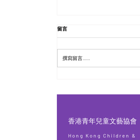
留言
撰寫留言......
香港青年兒童文藝協會 X SUP
EDUCATION 攜手合作- 國際認
證證書課程及科技系列
香港青年兒童文藝協會
Hong Kong Children &