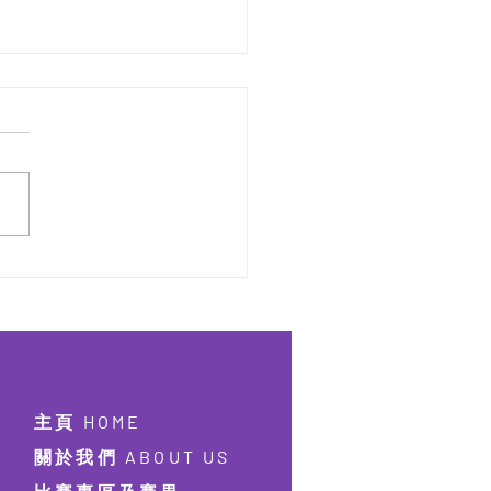
屆 激樂流行鼓大賽
26【實體比賽2026年9月9日
報名】【線上比賽2026年
月12日截止報名】
主頁 HOME
關於我們 ABOUT US