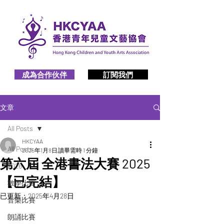
成為合作伙伴
訂閱我們
文章
All Posts
HKCYAA
All Posts
2025年1月8日
讀畢需時 1 分鐘
第六屆 全港書法大賽 2025
2026
【已完結】
數學比賽
已更新：
2025年4月28日
音樂比賽
朗誦比賽