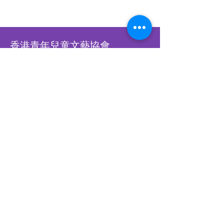
香港青年兒童文藝協會
Hong Kong Children &
Youth Arts Association
香港銅鑼灣怡和街28號恆生銅鑼
灣大廈12樓A-B室
​WHATSAPP
93902900
​​立刻WHATSAPP我們
立刻訂閱，接收最新比賽資訊
Subscribe Us Now!