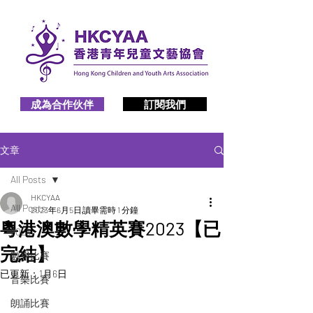
成為合作伙伴
訂閱我們
文章
All Posts
HKCYAA
All Posts
2023年6月5日
讀畢需時 1 分鐘
粵港澳數學精英賽2023【已
2026
完結】
數學比賽
已更新：
1月6日
音樂比賽
朗誦比賽