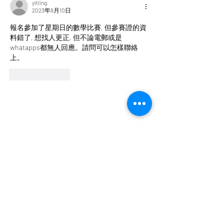
yltling
2023年8月10日
報名參加了星期日的數學比賽, 但參賽證的資
料錯了, 想找人更正, 但不論電郵或是
whatapps都無人回應。請問可以怎樣聯絡
上。
按讚
回覆
香港青年兒童文藝協會
Hong Kong Children &
Youth Arts Association
香港銅鑼灣怡和街28號恆生銅鑼