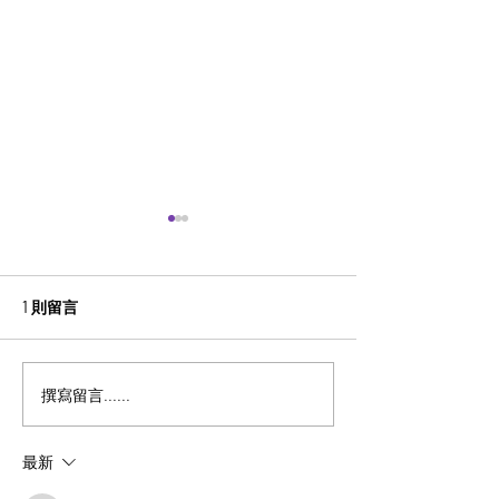
1 則留言
第三屆 粵港澳盃數學精英
第二屆 香港青
撰寫留言......
賽2025【已完結】
精英賽 2025 
最新