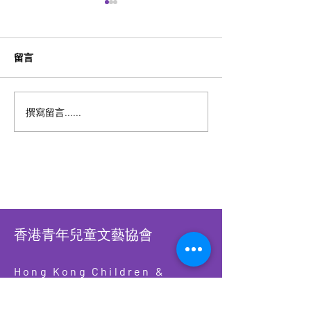
留言
第四屆 粵港澳盃數學精英
第四屆 激樂流行
撰寫留言......
賽 2026【2026年7月2日截
2026【實體比賽2
止報名】
月9日截止報名
賽2026年10月1
名】
香港青年兒童文藝協會
Hong Kong Children &
Youth Arts Association