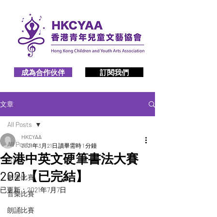
成為合作伙伴
訂閱我們
文章
All Posts
HKCYAA
All Posts
2021年3月21日
讀畢需時 1 分鐘
全港中英文硬筆書法大賽
2026
2021【已完結】
數學比賽
已更新：
2021年7月7日
音樂比賽
朗誦比賽