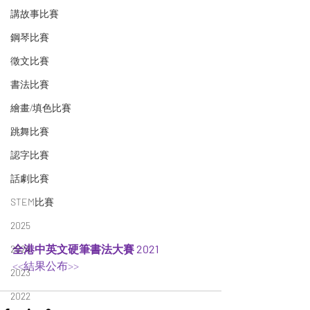
講故事比賽
鋼琴比賽
徵文比賽
書法比賽
繪畫/填色比賽
跳舞比賽
認字比賽
話劇比賽
STEM比賽
2025
全港中英文硬筆書法大賽 2021 
2024
<<結果公布>> 
2023
2022