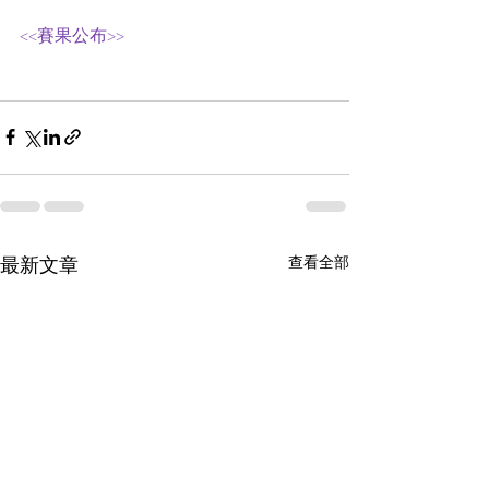
<<賽果公布>>
最新文章
查看全部