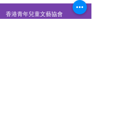
香港青年兒童文藝協會
Hong Kong Children &
Youth Arts Association
香港銅鑼灣怡和街28號恆生銅鑼
灣大廈12樓A-B室
​WHATSAPP
93902900
​​立刻WHATSAPP我們
立刻訂閱，接收最新比賽資訊
Subscribe Us Now!