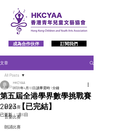
成為合作伙伴
訂閱我們
文章
All Posts
HKCYAA
All Posts
2023年4月10日
讀畢需時 1 分鐘
第五屆全港學界數學挑戰賽
2026
2023 【已完結】
數學比賽
已更新：
1月6日
音樂比賽
朗誦比賽