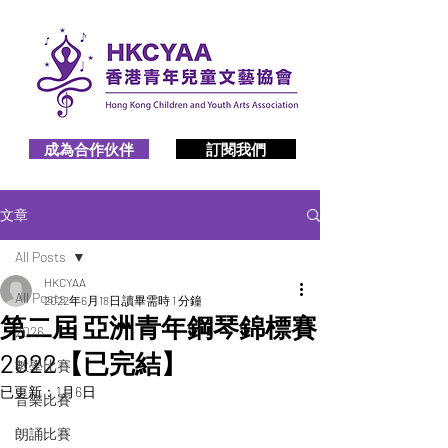
成為合作伙伴
訂閱我們
文章
All Posts
HKCYAA
All Posts
2022年6月18日
讀畢需時 1 分鐘
第二屆 亞洲青年鋼琴錦標賽
2026
2022【已完結】
數學比賽
已更新：
1月6日
音樂比賽
朗誦比賽