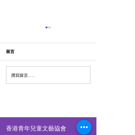
留言
第三屆 全港學界鋼琴錦標
第二屆 全港學
撰寫留言......
賽2024【已完結】
賽2023【已完結
香港青年兒童文藝協會