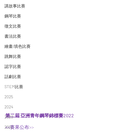
講故事比賽
鋼琴比賽
徵文比賽
書法比賽
繪畫/填色比賽
跳舞比賽
認字比賽
話劇比賽
STEM比賽
2025
2024
第二屆 亞洲青年鋼琴錦標賽2022
2023
<<
賽果公布
>>   
2022