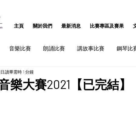
主頁
關於我們
最新消息
比賽專區及賽果
音樂比賽
朗誦比賽
講故事比賽
鋼琴比
2日
讀畢需時 1 分鐘
跳舞比賽
認字比賽
話劇比賽
STEM比
音樂大賽2021【已完結】