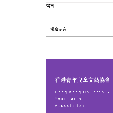
留言
撰寫留言......
香港青年兒童文藝協會 X SUP
EDUCATION 攜手合作- 國際認
證證書課程及科技系列
香港青年兒童文藝協會
Hong Kong Children &
Youth Arts
Association