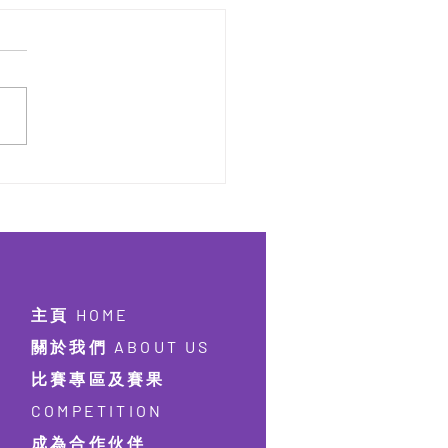
屆 激樂流行鼓大賽
26【實體比賽2026年9月9日
報名】【線上比賽2026年
月12日截止報名】
主頁 HOME
關於我們 ABOUT US
比賽專區及賽果
COMPETITION
成為合作伙伴