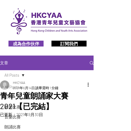
成為合作伙伴
訂閱我們
文章
All Posts
HKCYAA
All Posts
2021年6月14日
讀畢需時 1 分鐘
青年兒童朗誦家大賽
2026
2021【已完結】
數學比賽
已更新：
2021年9月30日
音樂比賽
朗誦比賽