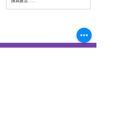
第四屆 粵港澳盃數學精英
第四屆 激樂流行
撰寫留言......
賽 2026【2026年7月2日截
2026【實體比賽2
止報名】
月9日截止報名
賽2026年10月1
名】
香港青年兒童文藝協會
Hong Kong Children &
Youth Arts Association
香港銅鑼灣怡和街28號恆生銅鑼
灣大廈12樓A-B室
​WHATSAPP
93902900
​​立刻WHATSAPP我們