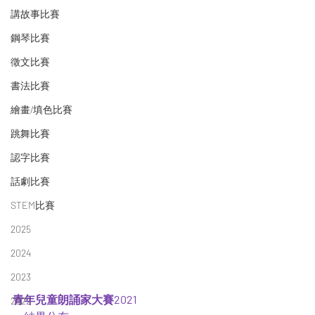
講故事比賽
鋼琴比賽
徵文比賽
書法比賽
繪畫/填色比賽
跳舞比賽
認字比賽
話劇比賽
STEM比賽
2025
2024
2023
青年兒童朗誦家大賽2021
2022