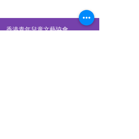
香港青年兒童文藝協會
Hong Kong Children &
Youth Arts Association
香港銅鑼灣怡和街28號恆生銅鑼
灣大廈12樓A-B室
​WHATSAPP
93902900
​​立刻WHATSAPP我們
立刻訂閱，接收最新比賽資訊
Subscribe Us Now!