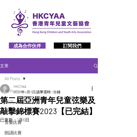
成為合作伙伴
訂閱我們
文章
All Posts
HKCYAA
All Posts
2023年4月3日
讀畢需時 1 分鐘
第二屆亞洲青年兒童弦樂及
2026
敲擊錦標賽2023【已完結】
數學比賽
已更新：
1月6日
音樂比賽
朗誦比賽