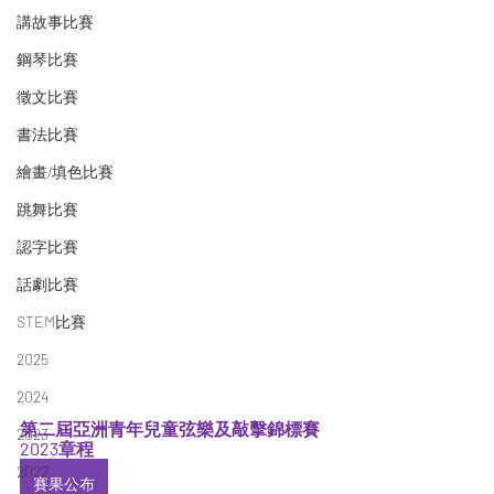
講故事比賽
鋼琴比賽
徵文比賽
書法比賽
繪畫/填色比賽
跳舞比賽
認字比賽
話劇比賽
STEM比賽
2025
2024
第二屆亞洲青年兒童弦樂及敲擊錦標賽
2023
2023章程
2022
賽果公布