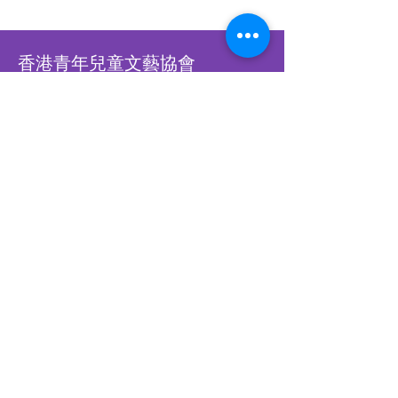
香港青年兒童文藝協會
Hong Kong Children &
Youth Arts Association
香港銅鑼灣怡和街28號恆生銅鑼
灣大廈12樓A-B室
​WHATSAPP
93902900
​​立刻WHATSAPP我們
立刻訂閱，接收最新比賽資訊
Subscribe Us Now!