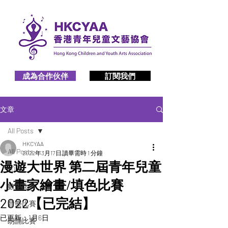
成為合作伙伴
訂閱我們
文章
All Posts
HKCYAA
All Posts
2022年3月17日
讀畢需時 1 分鐘
漫遊大世界 第二屆青年兒童
2026
小畫家繪畫/填色比賽
數學比賽
2022【已完結】
音樂比賽
已更新：
1月6日
朗誦比賽